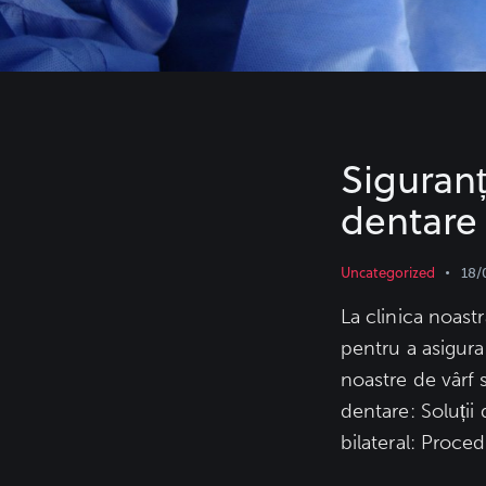
Siguranț
dentare
Uncategorized
18/
La clinica noast
pentru a asigura
noastre de vârf
dentare: Soluții 
bilateral: Proce