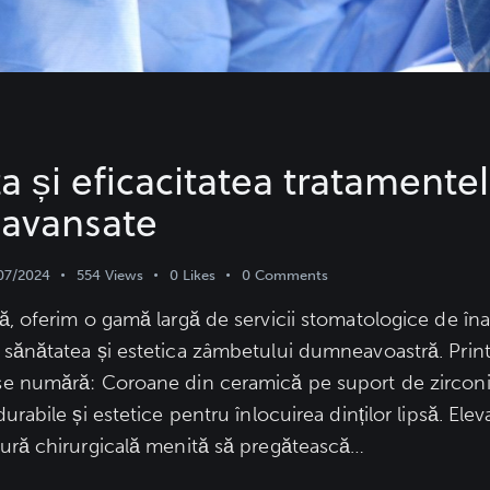
a și eficacitatea tratamente
 avansate
07/2024
554
Views
0
Likes
0
Comments
ră, oferim o gamă largă de servicii stomatologice de înal
 sănătatea și estetica zâmbetului dumneavoastră. Prin
 se numără: Coroane din ceramică pe suport de zirconi
durabile și estetice pentru înlocuirea dinților lipsă. Ele
dură chirurgicală menită să pregătească…