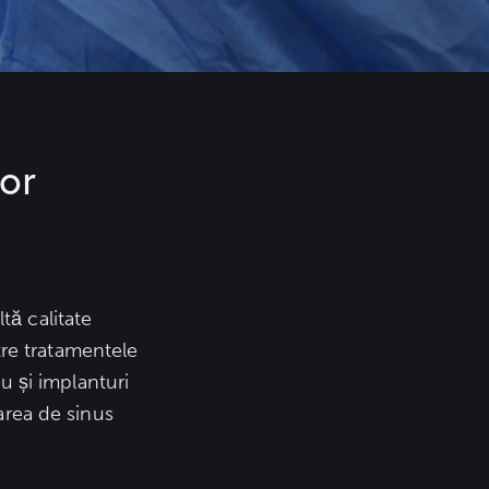
lor
tă calitate
tre tratamentele
u și implanturi
varea de sinus